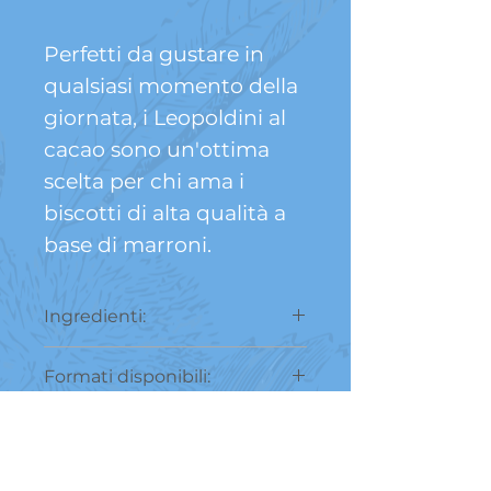
Perfetti da gustare in
qualsiasi momento della
giornata, i Leopoldini al
cacao sono un'ottima
scelta per chi ama i
biscotti di alta qualità a
base di marroni.
Ingredienti:
Burro
,
farina di frumento
,
Formati disponibili:
zucchero, farina di castagne,
cacao, sale.
150g.