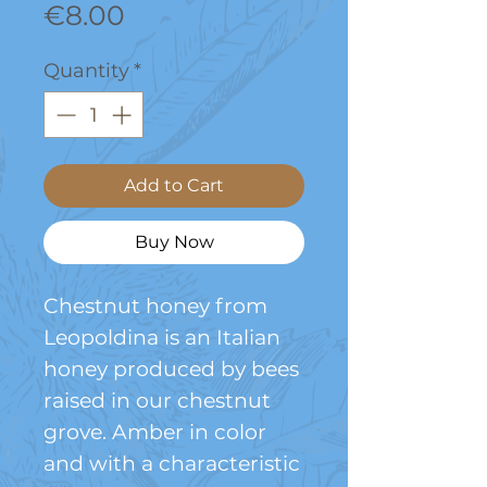
Price
€8.00
Quantity
*
Add to Cart
Buy Now
Chestnut honey from
Leopoldina is an Italian
honey produced by bees
raised in our chestnut
grove. Amber in color
and with a characteristic