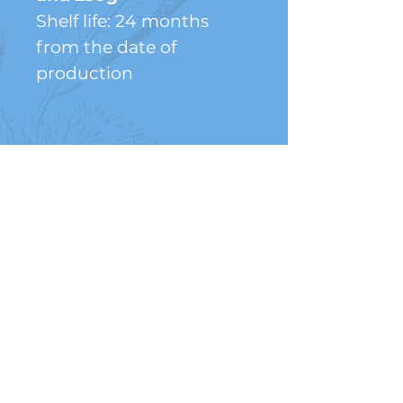
Shelf life: 24 months
from the date of
production
Titolo del Progetto
Conservazione trasformazione e
commercializzazione delle castagne
varietà marrone e realizzazione del sito
web aziendale.
La realizzazione del sito web ha come
obbiettivo la promozione di un territorio
da sempre a vocazione castanicola, ed in
particolare la valorizzazione del prodotto
aziendale: la pregiata varietà marrone ,
realizzando una filiera chiusa.