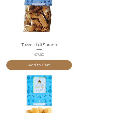
Tozzetti di Sorano
Price
€7.50
Add to Cart